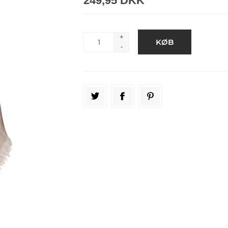
249,95 DKK
+
-