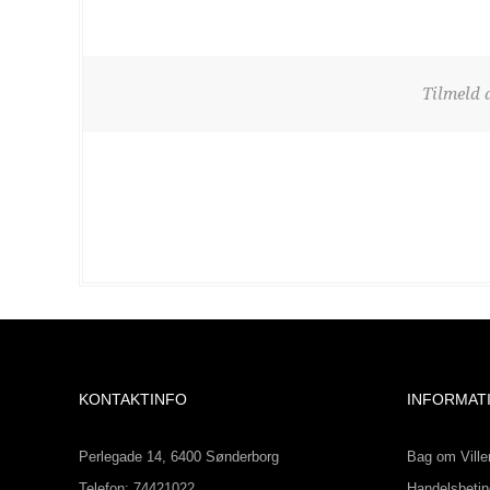
Tilmeld 
KONTAKTINFO
INFORMAT
Perlegade 14, 6400 Sønderborg
Bag om Ville
Telefon: 74421022
Handelsbetin