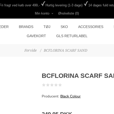
Fri fragt ved køb over 499,-
Hurtig levering (1-3 dage)
14 dages fuld retu
Min konto
Ønskeliste
(0)
EDER
BRANDS
TØJ
SKO
ACCESSORIES
GAVEKORT
GLS RETURLABEL
Forside
/
BCFLORINA SCARF SAND
BCFLORINA SCARF S
Producent:
Black Colour