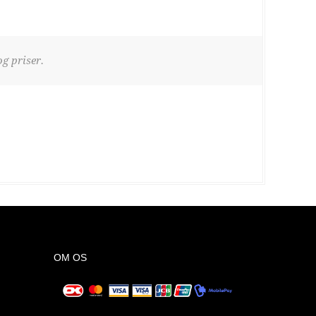
g priser.
OM OS