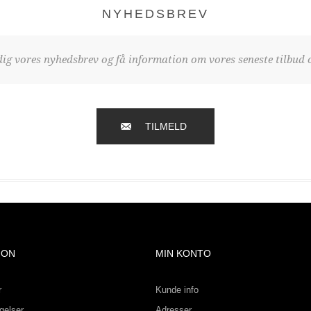
NYHEDSBREV
dig vores nyhedsbrev og få information om vores seneste tilbud o
TILMELD
ION
MIN KONTO
r
Kunde info
gelser
Adresser