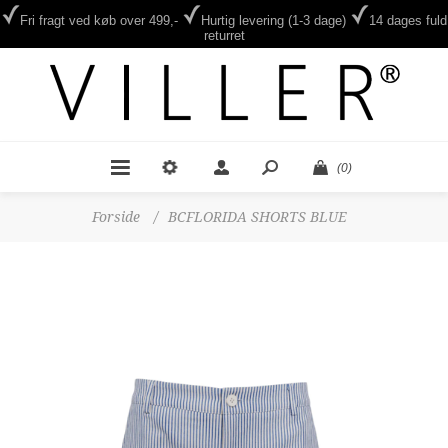
Fri fragt ved køb over 499,-
Hurtig levering (1-3 dage)
14 dages fuld
returret
(0)
Forside
/
BCFLORIDA SHORTS BLUE