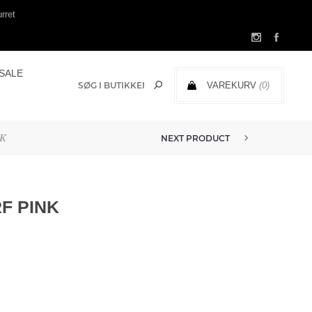
rret
SALE
VAREKURV
(0)
0,00 DKK
NK
NEXT PRODUCT
F PINK