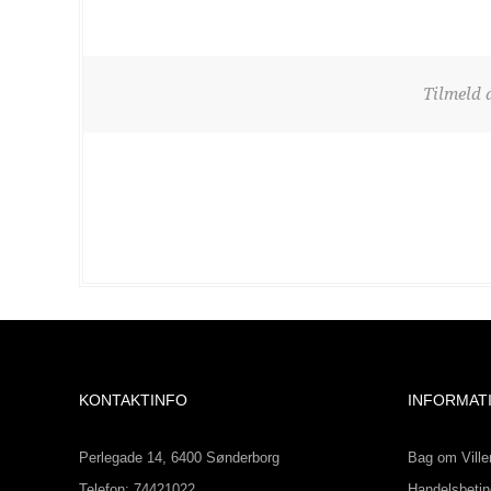
Tilmeld 
KONTAKTINFO
INFORMAT
Perlegade 14, 6400 Sønderborg
Bag om Ville
Telefon: 74421022
Handelsbetin