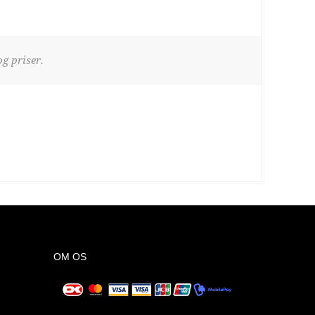
g priser.
OM OS