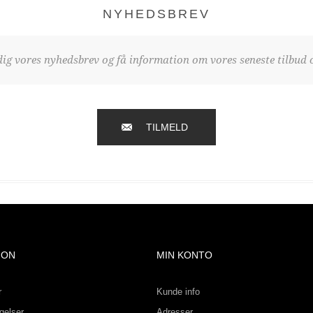
NYHEDSBREV
dig vores nyhedsbrev og få information om vores seneste tilbud o
TILMELD
ION
MIN KONTO
r
Kunde info
gelser
Adresser