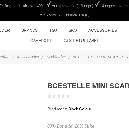
Fri fragt ved køb over 499,-
Hurtig levering (1-3 dage)
14 dages fuld retu
Min konto
Ønskeliste
(0)
EDER
BRANDS
TØJ
SKO
ACCESSORIES
GAVEKORT
GLS RETURLABEL
rside
/
Accessories
/
Tørklæder
/
BCESTELLE MINI SCARF PI
BCESTELLE MINI SCAR
Producent:
Black Colour
80% Bomuld, 20% Silke