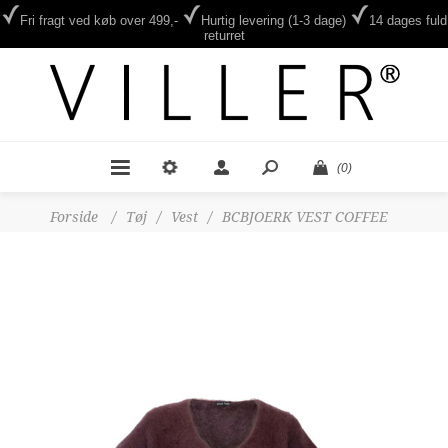
Fri fragt ved køb over 499,-
Hurtig levering (1-3 dage)
14 dages fuld
returret
(0)
Forside
/
Tøj
/
Vest
/
BCBJOERK VEST COFFEE