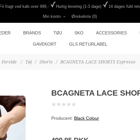
Fri fragt ved køb over 499,-
Hurtig levering (1-3 dage)
14 dages fuld retu
Min konto
Ønskeliste
(0)
EDER
BRANDS
TØJ
SKO
ACCESSORIES
GAVEKORT
GLS RETURLABEL
Forside
/
Tøj
/
Shorts
/
BCAGNETA LACE SHORTS Espresso
BCAGNETA LACE SHOR
Producent:
Black Colour