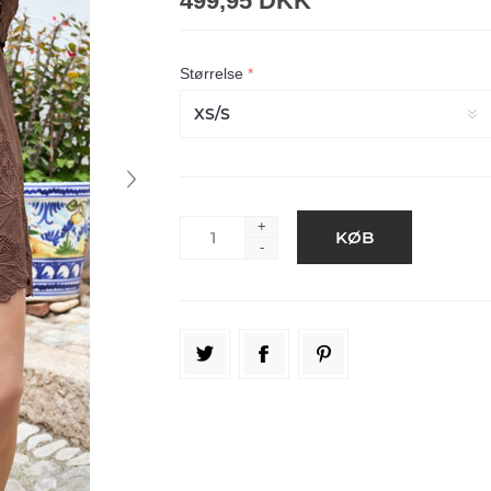
499,95 DKK
Størrelse
*
+
-