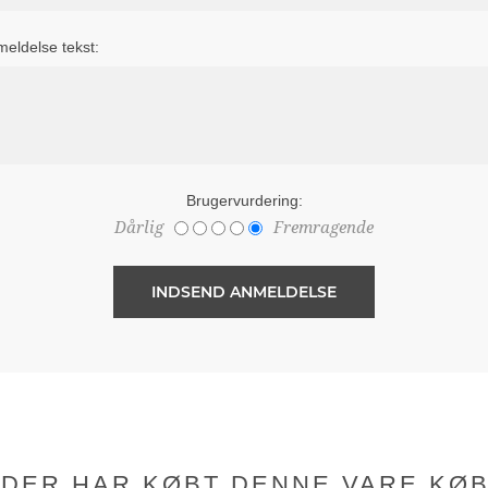
eldelse tekst:
Brugervurdering:
Dårlig
Fremragende
DER HAR KØBT DENNE VARE KØ