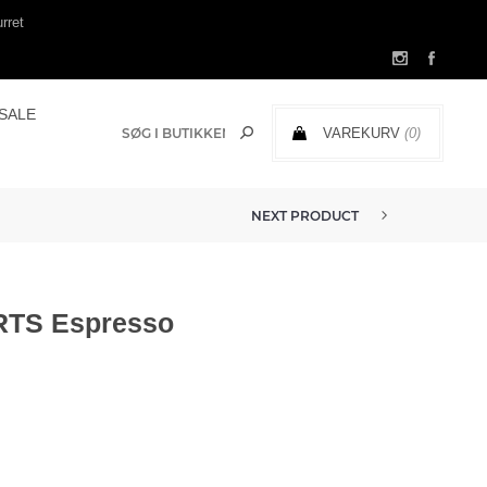
rret
SALE
VAREKURV
(0)
0,00 DKK
NEXT PRODUCT
TS Espresso