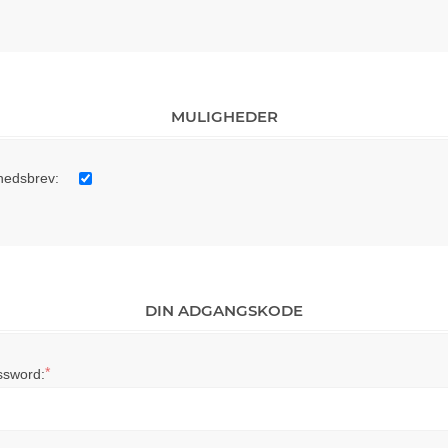
MULIGHEDER
hedsbrev:
DIN ADGANGSKODE
*
ssword: