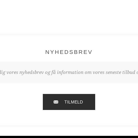
NYHEDSBREV
dig vores nyhedsbrev og få information om vores seneste tilbud o
TILMELD