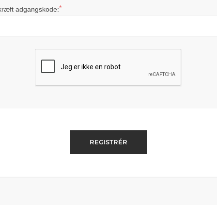
*
kræft adgangskode: