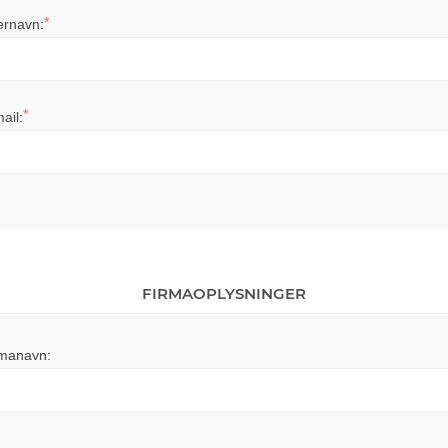
*
ernavn:
*
ail:
FIRMAOPLYSNINGER
rmanavn: