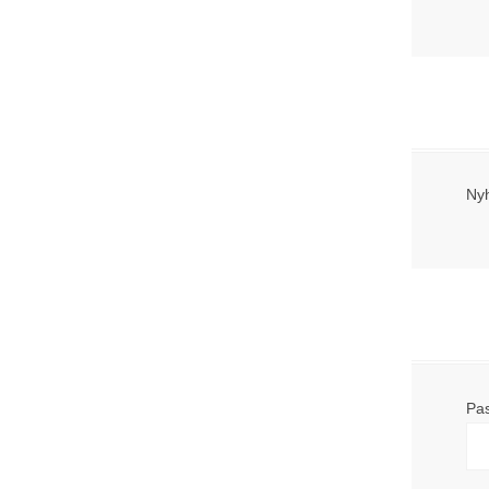
Ny
Pa