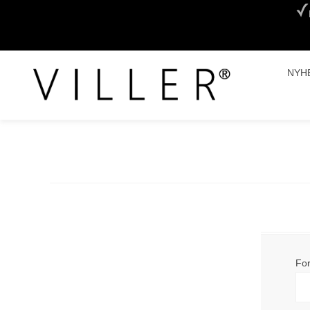
NYH
Fo