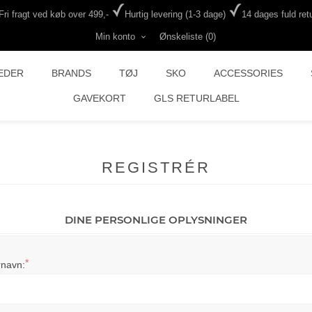
Fri fragt ved køb over 499,-
Hurtig levering (1-3 dage)
14 dages fuld retu
Min konto
Ønskeliste
(0)
EDER
BRANDS
TØJ
SKO
ACCESSORIES
GAVEKORT
GLS RETURLABEL
REGISTRÉR
DINE PERSONLIGE OPLYSNINGER
*
rnavn: