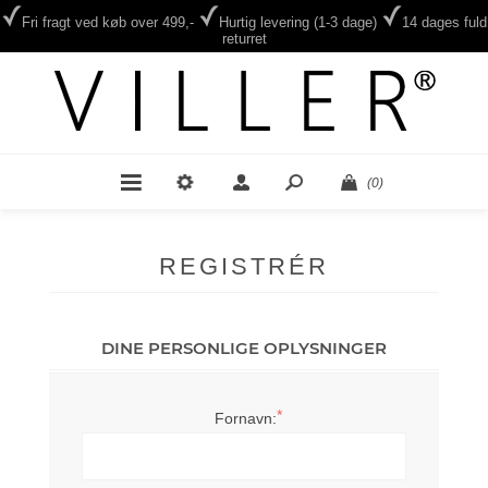
Fri fragt ved køb over 499,-
Hurtig levering (1-3 dage)
14 dages fuld
returret
(0)
REGISTRÉR
DINE PERSONLIGE OPLYSNINGER
*
Fornavn: