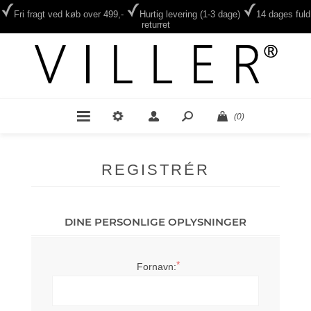
Fri fragt ved køb over 499,-
Hurtig levering (1-3 dage)
14 dages fuld
returret
(0)
REGISTRÉR
DINE PERSONLIGE OPLYSNINGER
*
Fornavn: